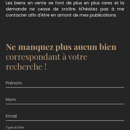
Les biens en vente se font de plus en plus rares et la
:24/01/2026 Montant estimé des dépenses
demande ne cesse de croître. N'hésitez pas à me
annuelles d'énergie pour un usage standard :
contacter afin d'être en amont de mes publications.
entre 918. 00 € et 1242. 00 € par an. Prix moyens
des énergies indexés sur l'année 2021, 2022, et 2023
(abonnements compris) Prix de vente: 137 800
euros FAI Le prix indiqué comprend les honoraires
à la charge de l'acheteur : 6,00% TTC du prix du
Ne manquez plus aucun bien
bien hors honoraires Prix hors honoraires : 130 000
€ Les informations sur les risques auxquels ce
correspondant à votre
bien est exposé sont disponibles sur le site
recherche !
Géorisques : www. georisques. gouv. fr AMC
TRANSACTIONS sous le N° 898 464 318 au RCS du
Mans. Titulaire de la carte professionnelle CPI
Prénom
72012021000000012
Nom
Email
Type d'offre