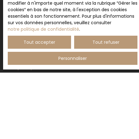
au démarchage téléphonique, prévu par l'article
modifier à n'importe quel moment via la rubrique ″Gérer les
L223-1 du code de la consommation, sur le site
cookies″ en bas de notre site, à l'exception des cookies
Internet www.bloctel.gouv.fr ou par courrier
essentiels à son fonctionnement. Pour plus d'informations
adressé à :
sur vos données personnelles, veuillez consulter
notre politique de confidentialité
.
Société Worldline, Service Bloctel, CS 61311, 41013
BLOIS CEDEX.
Tout accepter
Tout refuser
Pour en savoir plus sur le traitement de vos
Personnaliser
données personnelles, veuillez consulter notre
politique de confidentialité
.
Recevoir des annonces