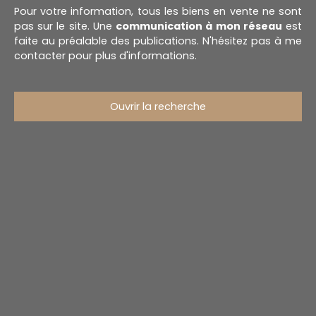
Pour votre information, tous les biens en vente ne sont
pas sur le site. Une
communication à mon réseau
est
faite au préalable des publications. N'hésitez pas à me
contacter pour plus d'informations.
Ouvrir la recherche
Type d'offre
Vente
Type de bien
Appartement
Localisation
Budget max (€)
Surface min (m²)