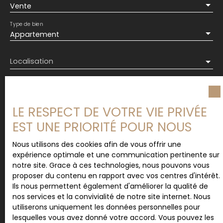
Vente
Type de bien
Appartement
Localisation
Budget max (€)
LE RESPECT DE VOTRE VIE PRIVÉE
Surface min (m²)
EST UNE PRIORITÉ POUR NOUS
Nous utilisons des cookies afin de vous offrir une
Pièces min
expérience optimale et une communication pertinente sur
notre site. Grace à ces technologies, nous pouvons vous
J'accepte le traitement de mes données
proposer du contenu en rapport avec vos centres d'intérêt.
personnelles conformément au RGPD. Si vous ne
Ils nous permettent également d'améliorer la qualité de
souhaitez pas faire l'objet de prospection
nos services et la convivialité de notre site internet. Nous
commerciale par voie téléphonique, vous pouvez
utiliserons uniquement les données personnelles pour
vous inscrire gratuitement sur la liste d'opposition
lesquelles vous avez donné votre accord. Vous pouvez les