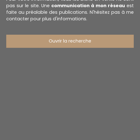
pas sur le site. Une
communication à mon réseau
est
faite au préalable des publications. N'hésitez pas à me
contacter pour plus d'informations.
Ouvrir la recherche
Type d'offre
Vente
Type de bien
Stationnement
Localisation
Budget max (€)
Surface min (m²)