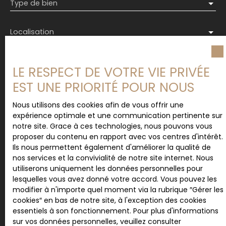
Type de bien
Localisation
Budget max (€)
LE RESPECT DE VOTRE VIE PRIVÉE
EST UNE PRIORITÉ POUR NOUS
Surface min (m²)
Nous utilisons des cookies afin de vous offrir une
expérience optimale et une communication pertinente sur
J'accepte le traitement de mes données
notre site. Grace à ces technologies, nous pouvons vous
personnelles conformément au RGPD. Si vous ne
proposer du contenu en rapport avec vos centres d'intérêt.
souhaitez pas faire l'objet de prospection
Ils nous permettent également d'améliorer la qualité de
commerciale par voie téléphonique, vous pouvez
nos services et la convivialité de notre site internet. Nous
vous inscrire gratuitement sur la liste d'opposition
utiliserons uniquement les données personnelles pour
au démarchage téléphonique, prévu par l'article
lesquelles vous avez donné votre accord. Vous pouvez les
L223-1 du code de la consommation, sur le site
modifier à n'importe quel moment via la rubrique ″Gérer les
Internet www.bloctel.gouv.fr ou par courrier
cookies″ en bas de notre site, à l'exception des cookies
adressé à :
essentiels à son fonctionnement. Pour plus d'informations
sur vos données personnelles, veuillez consulter
Société Worldline, Service Bloctel, CS 61311, 41013