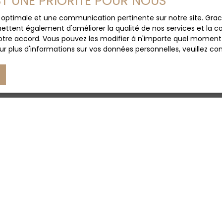
EST UNE PRIORITÉ POUR NOUS
ce optimale et une communication pertinente sur notre site. Gr
ettent également d'améliorer la qualité de nos services et la con
tre accord. Vous pouvez les modifier à n'importe quel moment via
r plus d'informations sur vos données personnelles, veuillez co
Vous souhaitez rejoindre
notre équipe 
r sit amet, consectetur adipiscing elit.
la eu velit vitae, fringilla eleifend sem.
ante orci, a mattis ex facilisis et.
urus.
ltricies viverra.